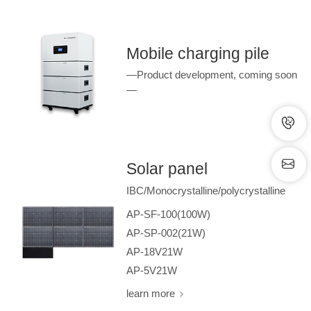
Mobile charging pile
—Product development, coming soon
—
Solar panel
IBC/Monocrystalline/polycrystalline
AP-SF-100(100W)
AP-SP-002(21W)
AP-18V21W
AP-5V21W
learn more